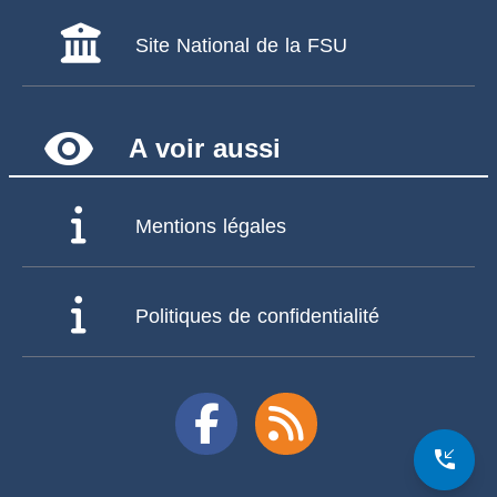
Site National de la FSU
remove_red_eye
A voir aussi
Mentions légales
Politiques de confidentialité
phone_callback