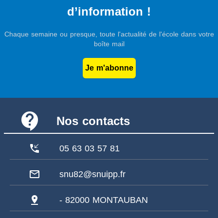
d’information !
Chaque semaine ou presque, toute l'actualité de l'école dans votre
boîte mail
Je m'abonne
contact_support
Nos contacts
phone_callback
05 63 03 57 81
mail_outline
snu82@snuipp.fr
pin_drop
- 82000 MONTAUBAN