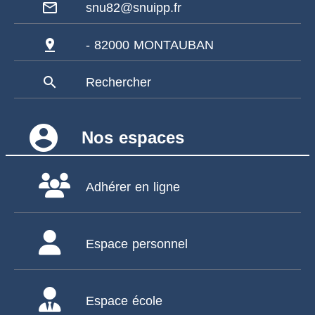
mail_outline
snu82@snuipp.fr
pin_drop
- 82000 MONTAUBAN
search
Rechercher
account_circle
Nos espaces
Adhérer en ligne
Espace personnel
Espace école