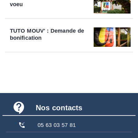
voeu
TUTO MOUV' : Demande de
bonification
contact_support
Nos contacts
phone_callback
05 63 03 57 81