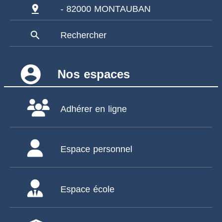
pin_drop
- 82000 MONTAUBAN
search
Rechercher
account_circle
Nos espaces
Adhérer en ligne
Espace personnel
Espace école