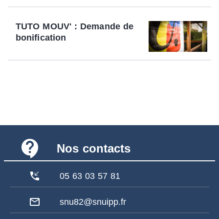
TUTO MOUV' : Demande de
bonification
contact_support
Nos contacts
phone_callback
05 63 03 57 81
mail_outline
snu82@snuipp.fr