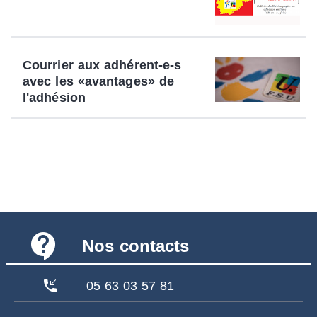
Courrier aux adhérent-e-s
avec les «avantages» de
l'adhésion
contact_support
Nos contacts
phone_callback
05 63 03 57 81