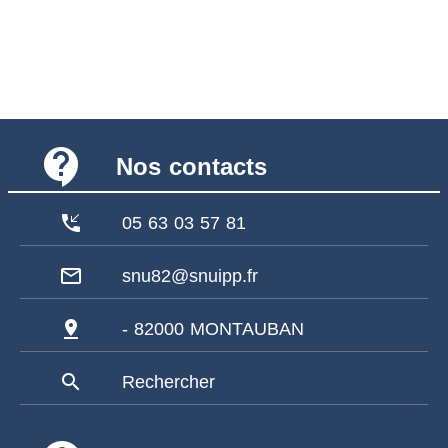
contact_support
Nos contacts
phone_callback
05 63 03 57 81
mail_outline
snu82@snuipp.fr
pin_drop
- 82000 MONTAUBAN
search
Rechercher